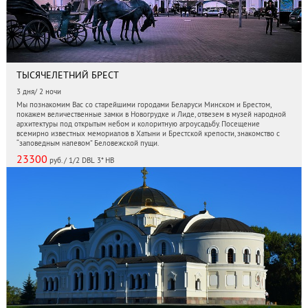
ТЫСЯЧЕЛЕТНИЙ БРЕСТ
3 дня/ 2 ночи
Мы познакомим Вас со старейшими городами Беларуси Минском и Брестом,
покажем величественные замки в Новогрудке и Лиде, отвезем в музей народной
архитектуры под открытым небом и колоритную агроусадьбу. Посещение
всемирно известных мемориалов в Хатыни и Брестской крепости, знакомство с
“заповедным напевом” Беловежской пущи.
23300
руб. / 1/2 DBL 3* HB