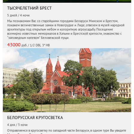
ТЫСЯЧЕЛЕТНИЙ БРЕСТ
5 дней / 4 ночи
Мы познакомим Вас со старейшими городами Беларуси Минском и Брестом,
покажем величественные замки в Новогрудке и Лиде, отвезем в музей народной
архитектуры под открытым небом и колоритную агроусадьбу. Посещение
всемирно известных мемориалов в Хатыни и Брестской крепости, знакомство с
“заповедным напевом” Беловежской пущи.
43000
руб. / 1/2 DBL 3* HB
БЕЛОРУССКАЯ КРУГОСВЕТКА
4 дня / 3 ночи
Отправляемся в кругосветку по западной части Беларуси, в одном туре Вы увидите