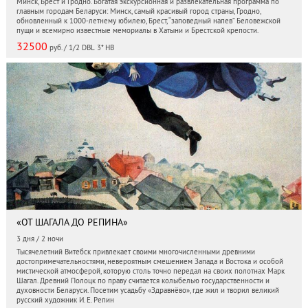
Минск, Брест и Гродно. Богатая экскурсионная и развлекательная программа по
главным городам Беларуси: Минск, самый красивый город страны, Гродно,
обновленный к 1000-летнему юбилею, Брест, “заповедный напев” Беловежской
пущи и всемирно известные мемориалы в Хатыни и Брестской крепости.
32500
руб. / 1/2 DBL 3* HB
«ОТ ШАГАЛА ДО РЕПИНА»
3 дня / 2 ночи
Тысячелетний Витебск привлекает своими многочисленными древними
достопримечательностями, невероятным смешением Запада и Востока и особой
мистической атмосферой, которую столь точно передал на своих полотнах Марк
Шагал. Древний Полоцк по праву считается колыбелью государственности и
духовности Беларуси. Посетим усадьбу «Здравнёво», где жил и творил великий
русский художник И. Е. Репин