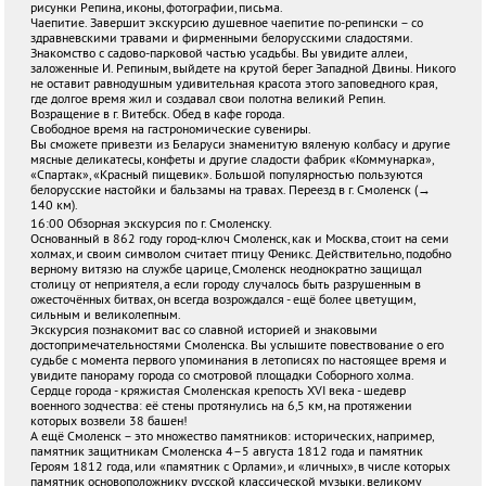
рисунки Репина, иконы, фотографии, письма.
Чаепитие. Завершит экскурсию душевное чаепитие по-репински – со
здравневскими травами и фирменными белорусскими сладостями.
Знакомство с садово-парковой частью усадьбы. Вы увидите аллеи,
заложенные И. Репиным, выйдете на крутой берег Западной Двины. Никого
не оставит равнодушным удивительная красота этого заповедного края,
где долгое время жил и создавал свои полотна великий Репин.
Возращение в г. Витебск. Обед в кафе города.
Свободное время на гастрономические сувениры.
Вы сможете привезти из Беларуси знаменитую вяленую колбасу и другие
мясные деликатесы, конфеты и другие сладости фабрик «Коммунарка»,
«Спартак», «Красный пищевик». Большой популярностью пользуются
белорусские настойки и бальзамы на травах. Переезд в г. Смоленск (→
140 км).
16:00 Обзорная экскурсия по г. Смоленску.
Основанный в 862 году город-ключ Смоленск, как и Москва, стоит на семи
холмах, и своим символом считает птицу Феникс. Действительно, подобно
верному витязю на службе царице, Смоленск неоднократно защищал
столицу от неприятеля, а если городу случалось быть разрушенным в
ожесточённых битвах, он всегда возрождался - ещё более цветущим,
сильным и великолепным.
Экскурсия познакомит вас со славной историей и знаковыми
достопримечательностями Смоленска. Вы услышите повествование о его
судьбе с момента первого упоминания в летописях по настоящее время и
увидите панораму города со смотровой площадки Соборного холма.
Сердце города - кряжистая Смоленская крепость XVI века - шедевр
военного зодчества: её стены протянулись на 6,5 км, на протяжении
которых возвели 38 башен!
А ещё Смоленск – это множество памятников: исторических, например,
памятник защитникам Смоленска 4–5 августа 1812 года и памятник
Героям 1812 года, или «памятник с Орлами», и «личных», в числе которых
памятник основоположнику русской классической музыки, великому