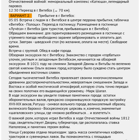
Отечественной войной: мемориальный комплекс «Катюша», легендарный
паровоз.
12:30 Переезд в г. Витебск (→ 70 км).
ВАРИАНТ 2.
Прибытие в г. Витебск:
05:05 Встреча с гидом в г. Витебске в центре перрона прибытия, табличка
«Витебск - Полоцк». Переезд в гостиницу. Размещение в гостинице
«Лучёса» г. Витебск (для туристов, прибывающих в г. Витебск)
Обращаем внимание: для гарантированного размещения в гостинице с
утреннего поезда необходимо заранее забронировать и оплатить доп.
сутки. Завтрак - шведский стол (по желанию, оплата на месте). Свободное
время.
Встреча с группой. Обед в кафе города.
Обзорная экскурсия по г. Витебску. Знакомство с городом «горбатых»
улочек, уютным и загадочным Витебском, начинается на обзорной
экскурсии. В 1021 году на слиянии Западной Двины и Витьбы по велению
святой княгини Ольги возник город, которому было суждено стать центром
объединения восточных славян.
Сегодня тысячелетний Витебск привлекает своими многочисленными
древними достопримечательностями, невероятным смешением Запада и
Востока и особой мистической атмосферой, которую столь точно передал
на своих полотнах его выдающийся уроженец - Марк Шагал.
В ходе экскурсии вы увидите главные памятники города: остатки
оборонительных валов, прекрасно сохранившуюся городскую застройку
XVII-XIX веков, Ратушу - символ вольного города, великолепный образец
виленского барокко - Воскресенскую церковь и, конечно, знаменитые
«шагаловские» улицы, где «можно разбежаться... и взлететь!».
О важной роли, которую играл Витебск в ходе Отечественной войны 1812
года, свидетельствует Дворец губернатора, где располагалась ставка
Наполеона, и памятник героям войны.
Улица Суворова отдана пешеходам: здесь масса симпатичных кофеен,
трактиров и сувенирных лавок. Вы познакомитесь с площадью