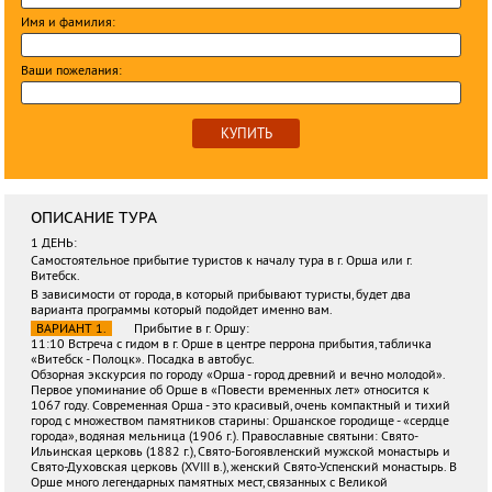
Имя и фамилия:
Ваши пожелания:
КУПИТЬ
ОПИСАНИЕ ТУРА
1 ДЕНЬ:
Самостоятельное прибытие туристов к началу тура в г. Орша или г.
Витебск.
В зависимости от города, в который прибывают туристы, будет два
варианта программы который подойдет именно вам.
ВАРИАНТ 1.
Прибытие в г. Оршу:
11:10 Встреча с гидом в г. Орше в центре перрона прибытия, табличка
«Витебск - Полоцк». Посадка в автобус.
Обзорная экскурсия по городу «Орша - город древний и вечно молодой».
Первое упоминание об Орше в «Повести временных лет» относится к
1067 году. Современная Орша - это красивый, очень компактный и тихий
город с множеством памятников старины: Оршанское городище - «сердце
города», водяная мельница (1906 г.). Православные святыни: Свято-
Ильинская церковь (1882 г.), Свято-Богоявленский мужской монастырь и
Свято-Духовская церковь (XVIII в.), женский Свято-Успенский монастырь. В
Орше много легендарных памятных мест, связанных с Великой