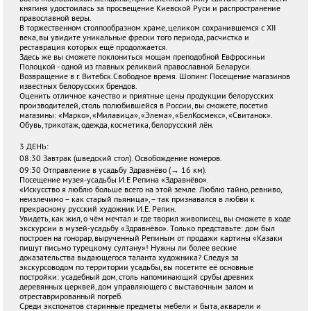
княгиня удостоилась за просвещение Киевской Руси и распространение
православной веры.
В торжественном столпообразном храме, целиком сохранившемся с XII
века, вы увидите уникальные фрески того периода, расчистка и
реставрация которых ещё продолжается.
Здесь же вы сможете поклониться мощам преподобной Евфросиньи
Полоцкой - одной из главных реликвий православной Беларуси.
Возвращение в г. Витебск.Свободное время. Шопинг. Посещение магазинов
известных белорусских брендов.
Оценить отличное качество и приятные цены продукции белорусских
производителей, столь полюбившейся в России, вы сможете, посетив
магазины: «Марко», «Милавица», «Элема», «БелКосмекс», «Свитанок».
Обувь, трикотаж, одежда, косметика, белорусский лён.
3 ДЕНЬ:
08:30 Завтрак (шведский стол). Освобождение номеров.
09:30 Отправление в усадьбу Здравнёво (→ 16 км).
Посещение музея-усадьбы И.Е Репина «Здравнёво».
«Искусство я люблю больше всего на этой земле. Люблю тайно, ревниво,
неизлечимо – как старый пьяница», – так признавался в любви к
прекрасному русский художник И.Е. Репин.
Увидеть, как жил, о чём мечтал и где творил живописец, вы сможете в ходе
экскурсии в музей-усадьбу «Здравнёво». Только представьте: дом был
построен на гонорар, вырученный Репиным от продажи картины «Казаки
пишут письмо турецкому султану»! Нужны ли более веские
доказательства выдающегося таланта художника? Следуя за
экскурсоводом по территории усадьбы, вы посетите её основные
постройки: усадебный дом, столь напоминающий срубы древних
деревянных церквей, дом управляющего с выставочным залом и
отреставрированный погреб.
Среди экспонатов старинные предметы мебели и быта, акварели и