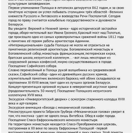
культурным заповедником.
Первое упоминание Полоцка в летописях датируется 862 годом, и за свою
почётную историю он успел побывать столицами трёх областей - Великих
княжеств Русского и Литовского и воеводства Речи Посполитой. Сегодня
город по праву считается колыбелью государственности и духовности
Беларуси.
Вы увидите: Верхний и Нижний замки - ядро исторической застройки
города, оборо-нительный вал Ивана Грозного, Красный мост над Полотью,
где произошло одно из самых кровопролитных сражений войны 1812 года
и памятник её героям работы архитектора Адамини.
«Интернациональная» судьба Полоцка не могла не отразиться на
памятниках религиозной архитектуры. Богоявленский монастырь и
Богоявленский собор, монастырь францисканцев, лютеранская кирха,
братская школа, иезуитский коллегиум... - вот лишь некоторые из
сооружений разных конфессий, мирно сосуществовавших в городе.
Посещение Софийского собора.
Словно перенесённый в Полоцк рукой волшебника из средневековой
сказки, Софийский собор - один из древнейших русских храмов,
изумительный памятник виленского барокко, чей облик складывался на
протяжении XI-XVIII веков, таит один из лучших органов Беларуси.
Концерт-презентация органной музыки в невероятной акустике храма
(продолжительность 30 минут). Посещение Полоцкого иезуитского
коллегиума XVIII века.
Экскурсия «Университетский дворик» с осмотром старинного колодца XVIII
века и арт-галереи.
Экскурсия-анимация «Беседа с механической головой».
Реконструкция проекта Габриэля Грубера «Механическая голова» уверит в
том, что мистика - удел не одного лишь Витебска. Обед в кафе города.
Посещение Спасо-Евфросиньевского женского монастыря.
На территории монастыря находится Спасо-Преображенская церковь,
построенная в XII веке по заказу Евфросиньи Полоцкой - первой
восточнославянской женщины, причисленной к лику святых. Этой почести