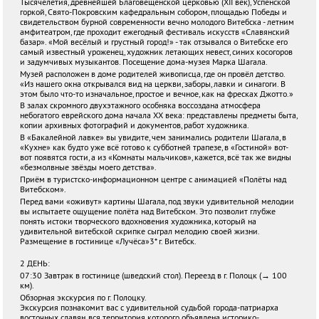
Тысячелетия, древнейшей Благовещенской церковью (XII век), Успенской
горкой, Свято-Покровским кафедральным собором, площадью Победы и
свидетельством бурной современности вечно молодого Витебска - летним
амфитеатром, где проходит ежегодный фестиваль искусств «Славянский
базар». «Мой весёлый и грустный город!» - так отзывался о Витебске его
самый известный уроженец, художник летающих невест, синих косогоров
и задумчивых музыкантов. Посещение дома-музея Марка Шагала.
Музей расположен в доме родителей живописца, где он провёл детство.
«Из нашего окна открывался вид на церкви, заборы, лавки и синагоги. В
этом было что-то изначальное, простое и вечное, как на фресках Джотто.»
В залах скромного двухэтажного особняка воссоздана атмосфера
небогатого еврейского дома начала ХХ века: представлены предметы быта,
копии архивных фотографий и документов, работ художника.
В «Бакалейной лавке» вы увидите, чем занимались родители Шагала, в
«Кухне» как будто уже всё готово к субботней трапезе, в «Гостиной» вот-
вот появятся гости, а из «Комнаты мальчиков», кажется, всё так же видны
«безмолвные звёзды моего детства».
Приём в туристско-информационном центре с анимацией «Полёты над
Витебском».
Перед вами «оживут» картины Шагала, под звуки удивительной мелодии
вы испытаете ощущение полёта над Витебском. Это позволит глубже
понять истоки творческого вдохновения художника, который на
удивительной витебской скрипке сыграл мелодию своей жизни.
Размещение в гостинице «Лучёса»3* г. Витебск.
2 ДЕНЬ:
07:30 Завтрак в гостинице (шведский стол). Переезд в г. Полоцк (→ 100
км).
Обзорная экскурсия по г. Полоцку.
Экскурсия познакомит вас с удивительной судьбой города-патриарха
восточных славян, вся территория которого объявлена историко-