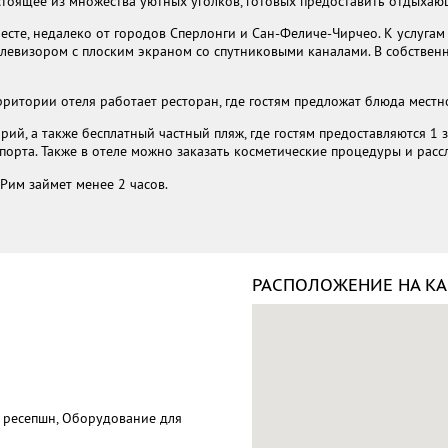
стоящее из множества уютных уголков, готовых предоставить отдыхаю
месте, недалеко от городов Сперлонги и Сан-Феличе-Чирчео. К услугам
левизором с плоским экраном со спутниковыми каналами. В собствен
ерритории отеля работает ресторан, где гостям предложат блюда мест
лярий, а также бесплатный частный пляж, где гостям предоставляются 1
орта. Также в отеле можно заказать косметические процедуры и расс
Рим займет менее 2 часов.
РАСПОЛОЖЕНИЕ НА КА
 ресепшн, Оборудованиe для