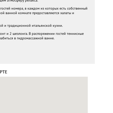
щим атмосферу релакса.
 гостей номера, в каждом из которых есть собственный
ной ванной комнате предоставляются халаты и
ной и традиционной итальянской кухни.
 зонт и 2 шезлонга. В распоряжении гостей теннисные
лабиться в гидромассажной ванне.
РТЕ