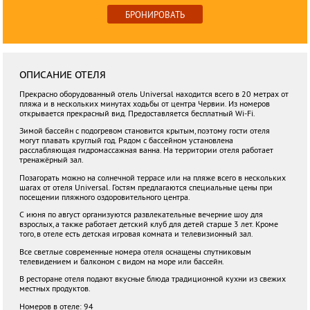
БРОНИРОВАТЬ
ОПИСАНИЕ ОТЕЛЯ
Прекрасно оборудованный отель Universal находится всего в 20 метрах от
пляжа и в нескольких минутах ходьбы от центра Червии. Из номеров
открывается прекрасный вид. Предоставляется бесплатный Wi-Fi.
Зимой бассейн с подогревом становится крытым, поэтому гости отеля
могут плавать круглый год. Рядом с бассейном установлена
расслабляющая гидромассажная ванна. На территории отеля работает
тренажёрный зал.
Позагорать можно на солнечной террасе или на пляже всего в нескольких
шагах от отеля Universal. Гостям предлагаются специальные цены при
посещении пляжного оздоровительного центра.
С июня по август организуются развлекательные вечерние шоу для
взрослых, а также работает детский клуб для детей старше 3 лет. Кроме
того, в отеле есть детская игровая комната и телевизионный зал.
Все светлые современные номера отеля оснащены спутниковым
телевидением и балконом с видом на море или бассейн.
В ресторане отеля подают вкусные блюда традиционной кухни из свежих
местных продуктов.
Номеров в отеле: 94